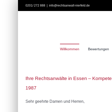
Zum
0201/ 272 888
|
info@rechtsanwalt-nierfeld.de
Inhalt
springen
Willkommen
Bewertungen
Ihre Rechtsanwälte in Essen – Kompeten
1987
Sehr geehrte Damen und Herren,