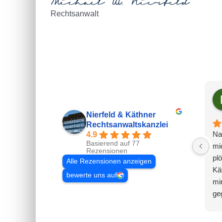
Rechtsanwalt
Nierfeld & Käthner
Rechtsanwaltskanzlei
Na
4.9
Basierend auf 77
mic
Rezensionen
plö
Alle Rezensionen anzeigen
Kä
bewerte uns auf
mi
geg
wa
du