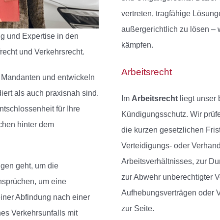
vertreten, tragfähige Lösung
außergerichtlich zu lösen – 
ng und Expertise in den
kämpfen.
frecht und Verkehrsrecht.
Arbeitsrecht
er Mandanten und entwickeln
iert als auch praxisnah sind.
Im
Arbeitsrecht
liegt unser
tschlossenheit für Ihre
Kündigungsschutz. Wir prüf
chen hinter dem
die kurzen gesetzlichen Fris
Verteidigungs- oder Verhand
Arbeitsverhältnisses, zur 
gen geht, um die
zur Abwehr unberechtigter 
nsprüchen, um eine
Aufhebungsverträgen oder V
einer Abfindung nach einer
zur Seite.
es Verkehrsunfalls mit