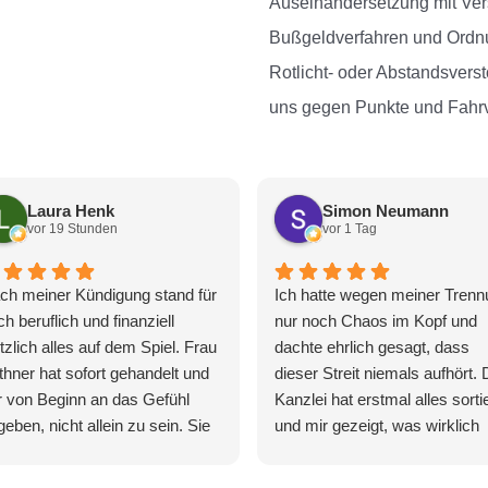
Auseinandersetzung mit Vers
Bußgeldverfahren und Ordnu
Rotlicht- oder Abstandsvers
uns gegen Punkte und Fahrv
Laura Henk
Simon Neumann
vor 19 Stunden
vor 1 Tag
ch meiner Kündigung stand für
Ich hatte wegen meiner Trenn
h beruflich und finanziell
nur noch Chaos im Kopf und
tzlich alles auf dem Spiel. Frau
dachte ehrlich gesagt, dass
thner hat sofort gehandelt und
dieser Streit niemals aufhört. 
r von Beginn an das Gefühl
Kanzlei hat erstmal alles sortie
eben, nicht allein zu sein. Sie
und mir gezeigt, was wirklich
r bestens vorbereitet,
wichtig ist und wo ich mich nu
rchsetzungsstark und trotzdem
immer weiter reingesteigert h