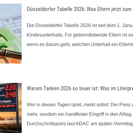
mer realistisch. Das Ergebnis
Dadurch konnte am Ende ein
Düsseldorfer Tabelle 2026: Was Eltern jetzt zu
t meine Erwartungen sogar
Lösung gefunden werden, oh
rtroffen. Ich bin unglaublich
dass alles komplett eskaliert is
Die Düsseldorfer Tabelle 2026 ist seit dem 1. Ja
oh, mich an diese Kanzlei
Das hat mir unglaublich gehol
wandt zu haben.
Vielen Dank, wirklich von Her
Kindesunterhalts. Für getrenntlebende Eltern ist 
wenn es darum geht, welchen Unterhalt ein Elternt
Warum Tanken 2026 so teuer ist: Was im Literpre
Wer in diesen Tagen tankt, merkt sofort: Der Preis 
mehr, sondern ein handfester Eingriff in den Alltag
Durchschnittspreis laut ADAC am späten Vormittag