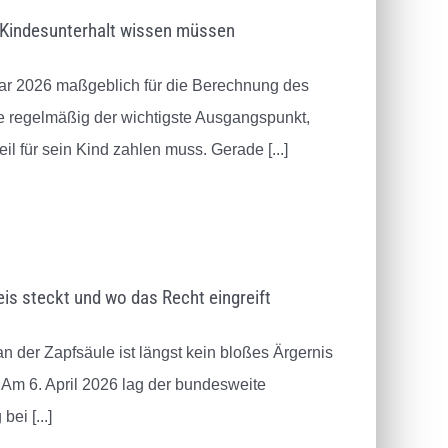
e
zugleich menschlich. Sie hat mich
ausgegangen. 
m Kindesunterhalt wissen müssen
ne
davor bewahrt, aus Verletzung
das ganze Te
t.
und Wut falsche Entscheidungen
nuar 2026 maßgeblich für die Berechnung des
fen.
zu treffen. Ohne ihre
zen!
Unterstützung hätte ich diese Zeit
sie regelmäßig der wichtigste Ausgangspunkt,
kaum so gut bewältigt.
eil für sein Kind zahlen muss. Gerade
[...]
is steckt und wo das Recht eingreift
an der Zapfsäule ist längst kein bloßes Ärgernis
. Am 6. April 2026 lag der bundesweite
 bei
[...]