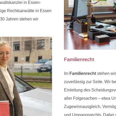
waltskanzlei in Essen-
sige Rechtsanwälte in Essen
 30 Jahren stehen wir
Familienrecht
Im
Familienrecht
stehen wi
zuverlässig zur Seite. Wir b
Einleitung des Scheidungsv
aller Folgesachen – etwa Un
Zugewinnausgleich, Vermög
und Umgangsrechts. Dabei ver