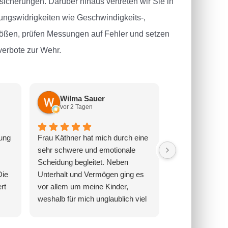
icherungen. Darüber hinaus vertreten wir Sie in
ngswidrigkeiten wie Geschwindigkeits-,
tößen, prüfen Messungen auf Fehler und setzen
erbote zur Wehr.
Wilma Sauer
Melanie
vor 2 Tagen
vor 3 Tage
ung
Frau Käthner hat mich durch eine
Einfach die bes
sehr schwere und emotionale
gewesen diese 
Scheidung begleitet. Neben
nehmen!!! Ich w
Die
Unterhalt und Vermögen ging es
mit den Nerven 
rt
vor allem um meine Kinder,
waren immer fr
weshalb für mich unglaublich viel
geduldig mit mir
r
auf dem Spiel stand. Frau Käthner
angerufen oder 
abe.
war jederzeit klar, besonnen und
Am Ende ist all