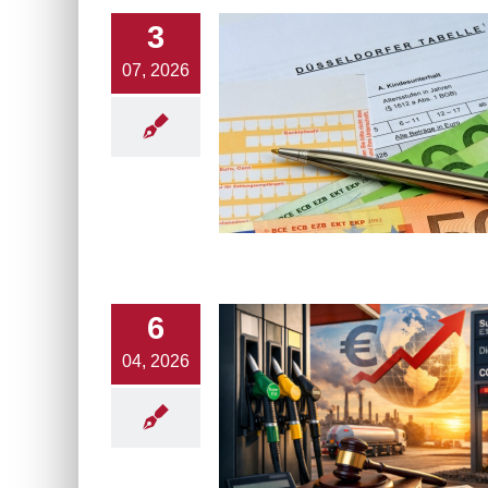
im
3
ha
übe
07, 2026
fr
ge
6
04, 2026