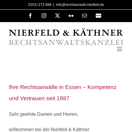
Zum
0201/ 272 888
|
info@rechtsanwalt-nierfeld.de
Inhalt
Facebook
Instagram
X
Flickr
E-
PayPal
Mail
springen
Ihre Rechtsanwälte in Essen – Kompetenz
und Vertrauen seit 1987
Sehr geehrte Damen und Herren,
willkommen bei der Nierfeld & Käthner