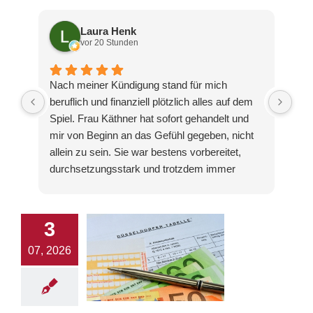
Laura Henk
vor 20 Stunden
Nach meiner Kündigung stand für mich
Ich
beruflich und finanziell plötzlich alles auf dem
Cha
Spiel. Frau Käthner hat sofort gehandelt und
das
mir von Beginn an das Gefühl gegeben, nicht
hat
allein zu sein. Sie war bestens vorbereitet,
wir
durchsetzungsstark und trotzdem immer
wei
realistisch. Das Ergebnis hat meine
End
Erwartungen sogar übertroffen. Ich bin
das
unglaublich froh, mich an diese Kanzlei
ung
3
gewandt zu haben.
Her
07, 2026