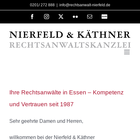
Zum
0201/ 272 888
|
info@rechtsanwalt-nierfeld.de
Inhalt
Facebook
Instagram
X
Flickr
E-
PayPal
Mail
springen
Ihre Rechtsanwälte in Essen – Kompetenz
und Vertrauen seit 1987
Sehr geehrte Damen und Herren,
willkommen bei der Nierfeld & Käthner