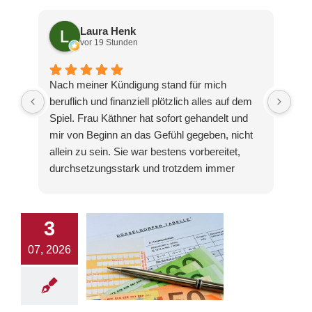
Laura Henk
vor 19 Stunden
Nach meiner Kündigung stand für mich
Ich
beruflich und finanziell plötzlich alles auf dem
Cha
Spiel. Frau Käthner hat sofort gehandelt und
das
mir von Beginn an das Gefühl gegeben, nicht
hat
allein zu sein. Sie war bestens vorbereitet,
wir
durchsetzungsstark und trotzdem immer
wei
realistisch. Das Ergebnis hat meine
End
Erwartungen sogar übertroffen. Ich bin
das
unglaublich froh, mich an diese Kanzlei
ung
3
gewandt zu haben.
Her
07, 2026