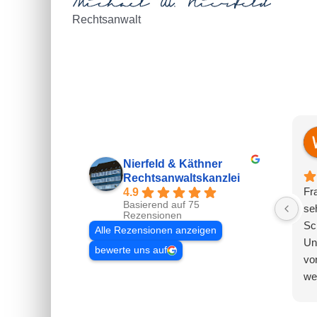
Rechtsanwalt
Nierfeld & Käthner
Rechtsanwaltskanzlei
Fr
4.9
Basierend auf 75
se
Rezensionen
Sc
Alle Rezensionen anzeigen
Un
bewerte uns auf
vo
we
au
wa