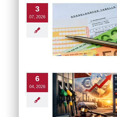
zu
3
da
un
07, 2026
zu 
Un
ka
6
04, 2026