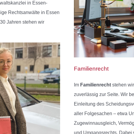
waltskanzlei in Essen-
sige Rechtsanwälte in Essen
 30 Jahren stehen wir
Familienrecht
Im
Familienrecht
stehen wi
zuverlässig zur Seite. Wir b
Einleitung des Scheidungsv
aller Folgesachen – etwa Un
Zugewinnausgleich, Vermög
und Umgangsrechts. Dabei ver