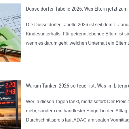
gleich menschlich. Sie hat mich
ausgegangen. Tausend Dank 
Düsseldorfer Tabelle 2026: Was Eltern jetzt zu
vor bewahrt, aus Verletzung
das ganze Team
d Wut falsche Entscheidungen
Die Düsseldorfer Tabelle 2026 ist seit dem 1. Ja
treffen. Ohne ihre
terstützung hätte ich diese Zeit
Kindesunterhalts. Für getrenntlebende Eltern ist 
um so gut bewältigt.
wenn es darum geht, welchen Unterhalt ein Elternt
Warum Tanken 2026 so teuer ist: Was im Literpre
Wer in diesen Tagen tankt, merkt sofort: Der Preis 
mehr, sondern ein handfester Eingriff in den Alltag
Durchschnittspreis laut ADAC am späten Vormittag