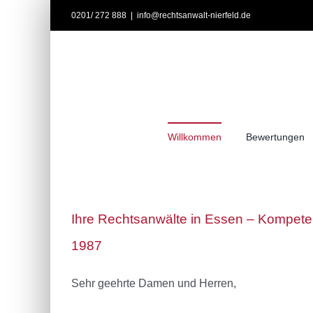
Zum
0201/ 272 888
|
info@rechtsanwalt-nierfeld.de
Inhalt
springen
Willkommen
Bewertungen
Ihre Rechtsanwälte in Essen – Kompeten
1987
Sehr geehrte Damen und Herren,