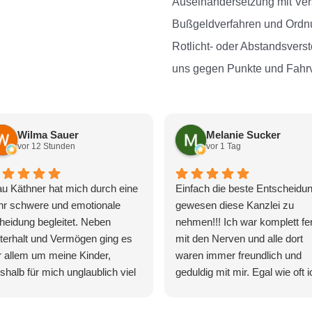
Auseinandersetzung mit Vers
Bußgeldverfahren und Ordnu
Rotlicht- oder Abstandsvers
uns gegen Punkte und Fahrv
Wilma Sauer
Melanie Sucker
vor 12 Stunden
vor 1 Tag
au Käthner hat mich durch eine
Einfach die beste Entscheidu
hr schwere und emotionale
gewesen diese Kanzlei zu
heidung begleitet. Neben
nehmen!!! Ich war komplett fer
terhalt und Vermögen ging es
mit den Nerven und alle dort
r allem um meine Kinder,
waren immer freundlich und
shalb für mich unglaublich viel
geduldig mit mir. Egal wie oft i
f dem Spiel stand. Frau Käthner
angerufen oder nachgefragt h
r jederzeit klar, besonnen und
Am Ende ist alles gut