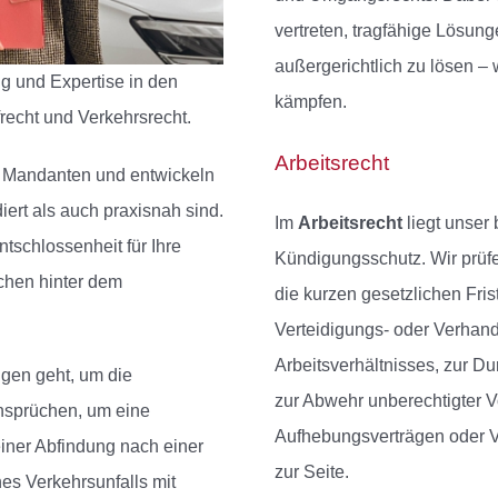
vertreten, tragfähige Lösung
außergerichtlich zu lösen – 
ng und Expertise in den
kämpfen.
frecht und Verkehrsrecht.
Arbeitsrecht
er Mandanten und entwickeln
iert als auch praxisnah sind.
Im
Arbeitsrecht
liegt unser
tschlossenheit für Ihre
Kündigungsschutz. Wir prüf
chen hinter dem
die kurzen gesetzlichen Fris
Verteidigungs- oder Verhand
Arbeitsverhältnisses, zur 
gen geht, um die
zur Abwehr unberechtigter 
nsprüchen, um eine
Aufhebungsverträgen oder V
einer Abfindung nach einer
zur Seite.
es Verkehrsunfalls mit