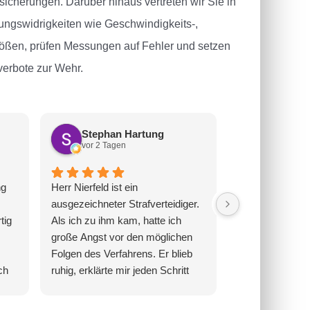
icherungen. Darüber hinaus vertreten wir Sie in
ngswidrigkeiten wie Geschwindigkeits-,
tößen, prüfen Messungen auf Fehler und setzen
erbote zur Wehr.
Stephan Hartung
Steffen 
vor 2 Tagen
vor 4 Tage
ng
Herr Nierfeld ist ein
Eine fachlich w
ausgezeichneter Strafverteidiger.
herausragende 
tig
Als ich zu ihm kam, hatte ich
Besonders beei
große Angst vor den möglichen
mit welcher Ruh
Folgen des Verfahrens. Er blieb
selbst komplex
ch
ruhig, erklärte mir jeden Schritt
Zusammenhänge
abe.
und entwickelte eine klare
Zu keinem Zeitp
Strategie, an die er sich
Gefühl, lediglic