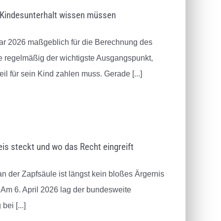
an
konsequent hielt. Am Ende wurde
Mandanten zu s
m Kindesunterhalt wissen müssen
das Verfahren eingestellt. Die
Sorgen wurden
Erleichterung lässt sich kaum in
und meine Ange
nuar 2026 maßgeblich für die Berechnung des
Worte fassen. Ich bin Herrn
bemerkenswerte
Nierfeld für seine Arbeit von
bearbeitet. Für 
sie regelmäßig der wichtigste Ausgangspunkt,
Herzen dankbar.
Unterstützung bi
eil für sein Kind zahlen muss. Gerade
[...]
dankbar.
is steckt und wo das Recht eingreift
an der Zapfsäule ist längst kein bloßes Ärgernis
. Am 6. April 2026 lag der bundesweite
 bei
[...]