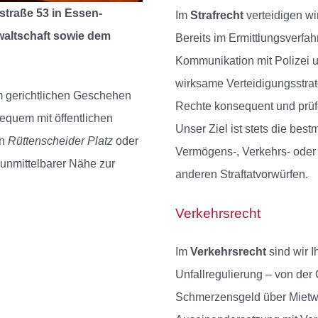
straße 53 in Essen-
Im
Strafrecht
verteidigen wi
waltschaft sowie dem
Bereits im Ermittlungsverfah
Kommunikation mit Polizei u
wirksame Verteidigungsstrate
am gerichtlichen Geschehen
Rechte konsequent und prüfe
bequem mit öffentlichen
Unser Ziel ist stets die bes
en
Rüttenscheider Platz
oder
Vermögens-, Verkehrs- oder
 unmittelbarer Nähe zur
anderen Straftatvorwürfen.
Verkehrsrecht
Im
Verkehrsrecht
sind wir I
Unfallregulierung – von de
Schmerzensgeld über Mietwa