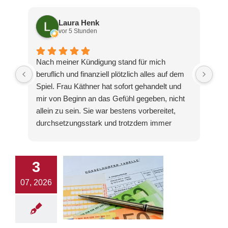
Laura Henk
vor 5 Stunden
Nach meiner Kündigung stand für mich
Ich
beruflich und finanziell plötzlich alles auf dem
Cha
Spiel. Frau Käthner hat sofort gehandelt und
das
mir von Beginn an das Gefühl gegeben, nicht
hat
allein zu sein. Sie war bestens vorbereitet,
wir
durchsetzungsstark und trotzdem immer
wei
realistisch. Das Ergebnis hat meine
End
Erwartungen sogar übertroffen. Ich bin
das
unglaublich froh, mich an diese Kanzlei
ung
3
gewandt zu haben.
Her
07, 2026