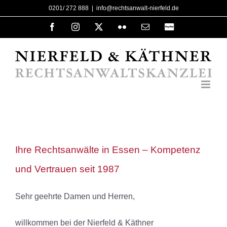
Zum
0201/ 272 888
|
info@rechtsanwalt-nierfeld.de
Inhalt
Facebook
Instagram
X
Flickr
E-
PayPal
Mail
springen
Ihre Rechtsanwälte in Essen – Kompetenz
und Vertrauen seit 1987
Sehr geehrte Damen und Herren,
willkommen bei der Nierfeld & Käthner