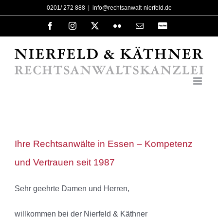
Zum
0201/ 272 888
|
info@rechtsanwalt-nierfeld.de
Inhalt
Facebook
Instagram
X
Flickr
E-
PayPal
Mail
springen
Ihre Rechtsanwälte in Essen – Kompetenz
und Vertrauen seit 1987
Sehr geehrte Damen und Herren,
willkommen bei der Nierfeld & Käthner