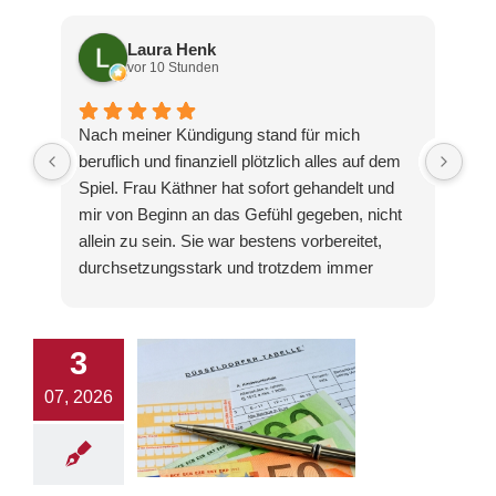
Laura Henk
vor 10 Stunden
Nach meiner Kündigung stand für mich
Ich
beruflich und finanziell plötzlich alles auf dem
Cha
Spiel. Frau Käthner hat sofort gehandelt und
das
mir von Beginn an das Gefühl gegeben, nicht
hat
allein zu sein. Sie war bestens vorbereitet,
wir
durchsetzungsstark und trotzdem immer
wei
realistisch. Das Ergebnis hat meine
End
Erwartungen sogar übertroffen. Ich bin
das
unglaublich froh, mich an diese Kanzlei
ung
3
gewandt zu haben.
Her
07, 2026