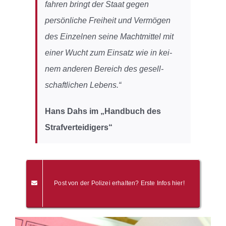
fah­ren bringt der Staat ge­gen
persönliche Frei­heit und Ver­mö­gen
des Ein­zel­nen seine Macht­mit­tel mit
einer Wucht zum Ein­satz wie in kei­
nem ande­ren Be­reich des ge­sell­
schaft­li­chen Lebens.“
Hans Dahs im „Handbuch des
Strafverteidigers“
Post von der Polizei erhalten? Erste Infos hier!