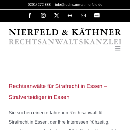
Zum
0201/ 272 888
|
info@rechtsanwalt-nierfeld.de
Inhalt
Facebook
Instagram
X
Flickr
E-
PayPal
Mail
springen
Rechtsanwälte für Strafrecht in Essen –
Strafverteidiger in Essen
Sie suchen einen erfahrenen Rechtsanwalt für
Strafrecht in Essen, der Ihre Interessen frühzeitig,