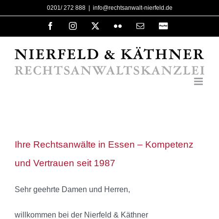
Zum
0201/ 272 888
|
info@rechtsanwalt-nierfeld.de
Inhalt
Facebook
Instagram
X
Flickr
E-
PayPal
Mail
springen
Ihre Rechtsanwälte in Essen – Kompetenz
und Vertrauen seit 1987
Sehr geehrte Damen und Herren,
willkommen bei der Nierfeld & Käthner