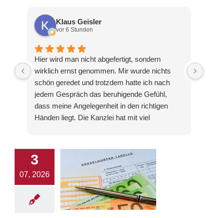
Klaus Geisler
vor 6 Stunden
Hier wird man nicht abgefertigt, sondern
Nac
wirklich ernst genommen. Mir wurde nichts
ber
schön geredet und trotzdem hatte ich nach
Spi
jedem Gespräch das beruhigende Gefühl,
mir
dass meine Angelegenheit in den richtigen
all
Händen liegt. Die Kanzlei hat mit viel
dur
Engagement eine sehr gute Lösung erreicht.
rea
Dafür bin ich wirklich dankbar.
Erw
ung
3
gew
07, 2026