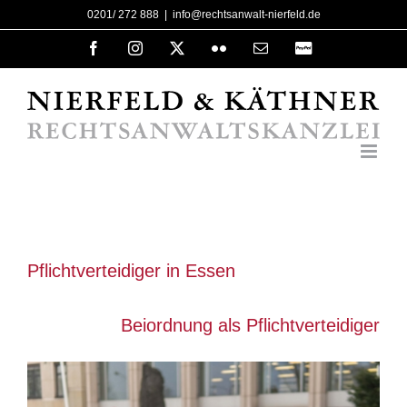
Zum
0201/ 272 888
|
info@rechtsanwalt-nierfeld.de
Inhalt
Facebook
Instagram
X
Flickr
E-
PayPal
Mail
springen
Pflichtverteidiger in Essen
Beiordnung als Pflichtverteidiger