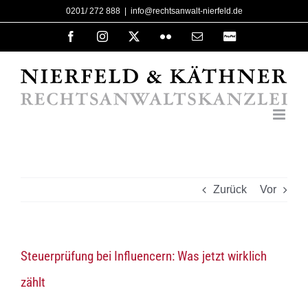
Zum
0201/ 272 888
|
info@rechtsanwalt-nierfeld.de
Inhalt
Facebook
Instagram
X
Flickr
E-
PayPal
Mail
springen
Zurück
Vor
Steuerprüfung bei Influencern: Was jetzt wirklich
zählt